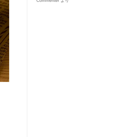
Commenter
より